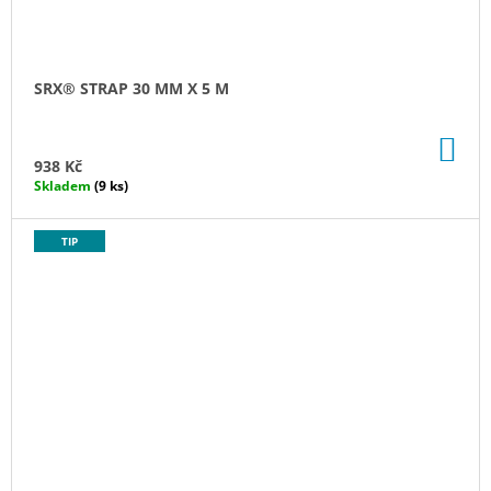
SRX® STRAP 30 MM X 5 M
DO
KO
938 Kč
Skladem
(9 ks)
TIP