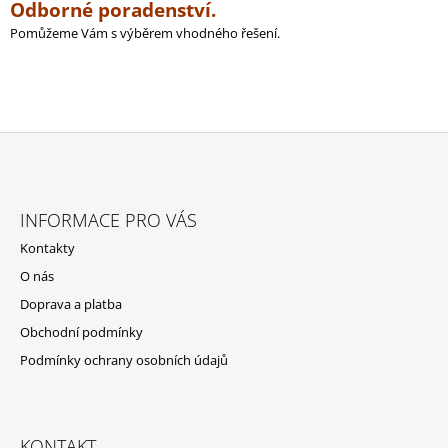
Odborné poradenství.
Pomůžeme Vám s výběrem vhodného řešení.
Z
Á
INFORMACE PRO VÁS
P
Kontakty
A
O nás
T
Doprava a platba
Í
Obchodní podmínky
Podmínky ochrany osobních údajů
KONTAKT