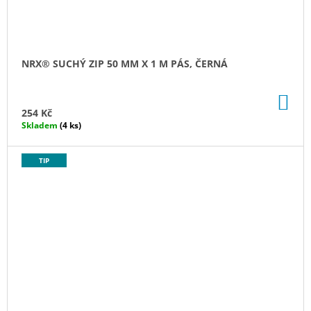
NRX® SUCHÝ ZIP 50 MM X 1 M PÁS, ČERNÁ
DO
KO
254 Kč
Skladem
(4 ks)
TIP