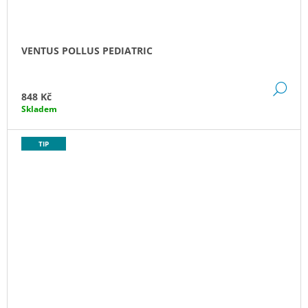
Y
.
VENTUS POLLUS PEDIATRIC
C
Z
DE
848 Kč
Skladem
TIP