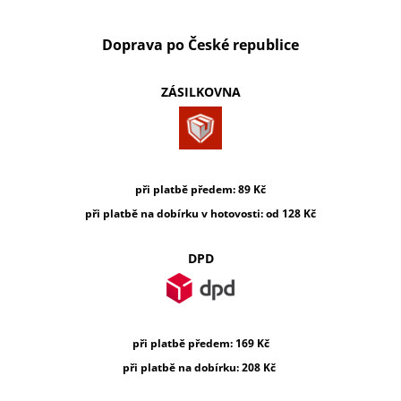
A
J
Doprava po České republice
Í
T
ZÁSILKOVNA
?
při platbě předem: 89 Kč
HLEDAT
při platbě na dobírku v hotovosti: od 128 Kč
DPD
D
O
P
O
při platbě předem: 169 Kč
R
U
při platbě na dobírku
: 208 Kč
Č
U