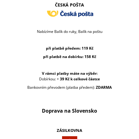
J
ČESKÁ POŠTA
E
M
E
Nabízíme Balík do ruky, Balík na poštu
NRX®
STRAP
KIT
při platbě předem: 119 Kč
TWIN
při platbě na dobírku
: 158 Kč
BANDAGE
15
MM
6
V rámci platby máte na výběr:
KS
Dobírkou: +
39 Kč k celkové částce
V
Bankovním převodem (platba předem):
ZDARMA
BALENÍ
356
Kč
Doprava na Slovensko
ZÁSILKOVNA