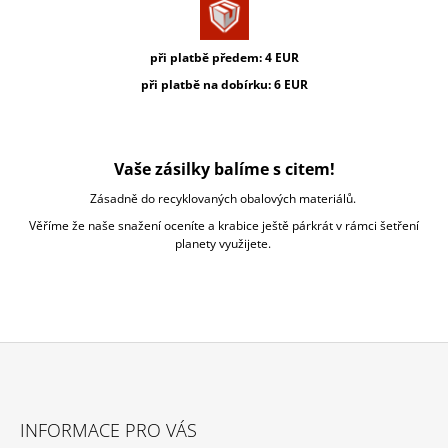
při platbě předem: 4 EUR
při platbě na dobírku: 6 EUR
Vaše zásilky balíme s citem!
Zásadně do recyklovaných obalových materiálů.
Věříme že naše snažení oceníte a krabice ještě párkrát v rámci šetření
planety využijete.
Z
Á
INFORMACE PRO VÁS
P