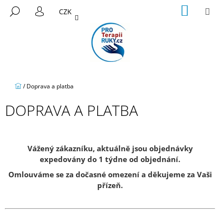
K
Přejít
NÁKUP
M
HLEDAT
CZK
na
KOŠÍK
O
PŘIHLÁŠENÍ
ZPĚT
ZPĚT
obsah
Š
Í
C
K
O
P
Domů
/
Doprava a platba
O
T
DOPRAVA A PLATBA
Ř
E
B
Vážený zákazníku, aktuálně jsou objednávky
U
expedovány do 1 týdne od objednání.
J
Omlouváme se za dočasné omezení a děkujeme za Vaši
E
přízeň.
T
E
N