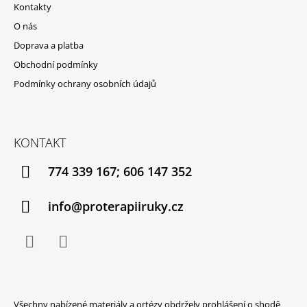
Kontakty
A
O nás
T
Doprava a platba
Í
Obchodní podmínky
Podmínky ochrany osobních údajů
KONTAKT
774 339 167; 606 147 352
info@proterapiiruky.cz
Facebook
Instagram
Všechny nabízené materiály a ortézy obdržely prohlášení o shodě