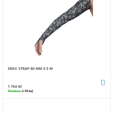
J
E
M
E
PODLOŽKA
NA
LAMINOVÁNÍ
DELÍCIA
SILICONPRIME
40
X
30
CM,
SRX® STRAP 80 MM X 5 M
UNIVERZÁLNÍ
387
Kč
DO
KO
1 754 Kč
Skladem
(>10 ks)