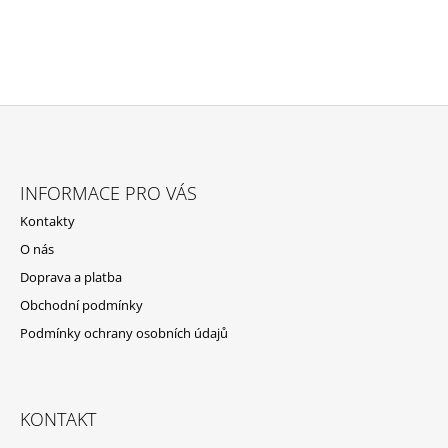
V
L
Á
D
A
C
Í
P
Z
R
Á
V
INFORMACE PRO VÁS
P
K
Kontakty
Y
A
V
O nás
T
Ý
Doprava a platba
P
Í
I
Obchodní podmínky
S
Podmínky ochrany osobních údajů
U
KONTAKT