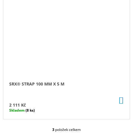
SRX® STRAP 100 MM X 5 M
DO
KO
2 111 Kč
Skladem
(8 ks)
3
položek celkem
O