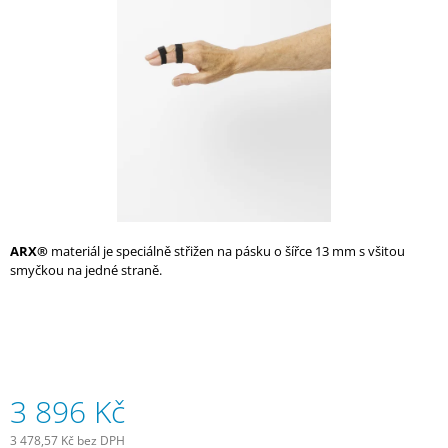
hvězdiček.
A
J
Í
T
?
HLEDAT
ARX®
materiál je speciálně střižen na pásku o šířce 13 mm s všitou
smyčkou na jedné straně.
D
O
P
O
R
3 896 Kč
U
Č
3 478,57 Kč bez DPH
U