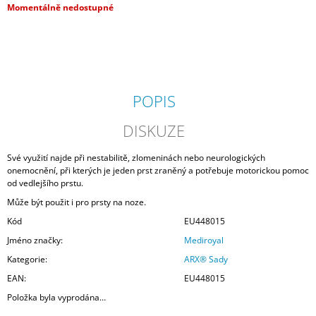
Měrná
Momentálně nedostupné
J
cena:
E
M
E
NRX®
STRAP
POPIS
KIT
TWIN
DISKUZE
BANDAGE
30
MM
Své využití najde při nestabilitě, zlomeninách nebo neurologických
6
onemocnění, při kterých je jeden prst zraněný a potřebuje motorickou pomoc
KS
od vedlejšího prstu.
V
Může být použit i pro prsty na noze.
BALENÍ
387
Kód
EU448015
Kč
Jméno značky
:
Mediroyal
Kategorie
:
ARX® Sady
EAN
:
EU448015
Položka byla vyprodána…