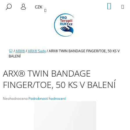
K
Přejít
NÁKUP
M
HLEDAT
CZK
na
KOŠÍK
O
PŘIHLÁŠENÍ
ZPĚT
ZPĚT
obsah
Š
Í
C
K
O
P
Domů
/
ARX®
/
ARX® Sady
/
ARX® TWIN BANDAGE FINGER/TOE, 50 KS V
O
BALENÍ
T
Ř
ARX® TWIN BANDAGE
E
FINGER/TOE, 50 KS V BALENÍ
B
U
J
Průměrné
Neohodnoceno
Podrobnosti hodnocení
hodnocení
E
produktu
T
je
0,0
E
z
N
5