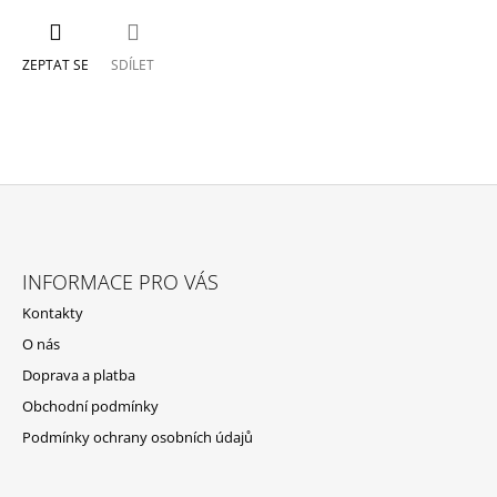
ZEPTAT SE
SDÍLET
Z
Á
INFORMACE PRO VÁS
P
Kontakty
A
O nás
T
Doprava a platba
Í
Obchodní podmínky
Podmínky ochrany osobních údajů