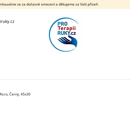
Omlouváme se za dočasné omezení a děkujeme za Vaši přízeň.
iruky.cz
CO POTŘEBUJETE NAJÍT?
HLEDAT
DOPORUČUJEME
icro, Černý, 45x30
SRX® STRAP 30 MM X 5 M
NRX® STRAP DO