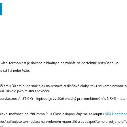
kátní termoplast je dokonale hladný a po zahřátí se perfektně přizpůsobuje.
e stříhá nebo řeže.
5 cm x 30 cm bude stačit jak na prstové či dlaňové dlahy, tak i na kombinované o
uží skvěle jako místní zpevnění.
ou vlastností - STICKY - lepivost je zvláště vhodný pro kombinování s NRX@ mater
lexní možnosti použití Immo Plus Classic doporučujeme zakoupit i
NRX Heat tape
omocí zafixujete termoplast na zvoleném materiálů a zabezpečíte ho proti jeho p
ní