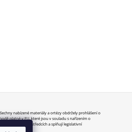
šechny nabízené materiály a ortézy obdržely prohlášení o
hodě platné v EU, které jsou v souladu s nařízením o
dravotnických prostředcích a splňují legislativní
ožadavky EU.