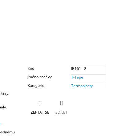
Kód
IB161 - 2
Jméno značky
:
T-Tape
Kategorie
:
Termoplasty
rtézy,
iály.
ZEPTAT SE
SDÍLET
.
řípadnému