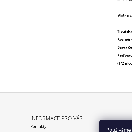
Možno z
Tloušťk
Rozměr 
Barva č
Perfora
(1/2 pl
Z
Á
INFORMACE PRO VÁS
P
Kontakty
A
Používáme 