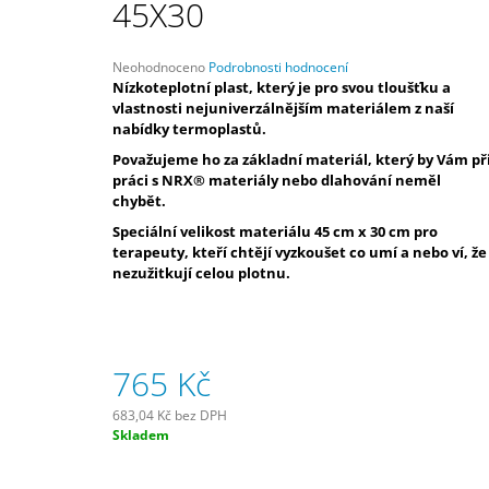
45X30
1 172 Kč
Průměrné
Neohodnoceno
Podrobnosti hodnocení
hodnocení
Nízkoteplotní plast, který je pro svou tloušťku a
produktu
vlastnosti nejuniverzálnějším materiálem z naší
je
nabídky termoplastů.
0,0
Považujeme ho za základní materiál, který by Vám př
z
práci s NRX® materiály nebo dlahování neměl
5
chybět.
hvězdiček.
Speciální velikost materiálu 45 cm x 30 cm pro
terapeuty, kteří chtějí vyzkoušet co umí a nebo ví, že
nezužitkují celou plotnu.
765 Kč
683,04 Kč bez DPH
Měrná
Skladem
cena: