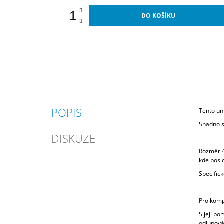
DO KOŠÍKU
POPIS
Tento uni
Snadno s
DISKUZE
Rozměr 4
kde poslo
Specifick
Pro komp
S její p
odlupová