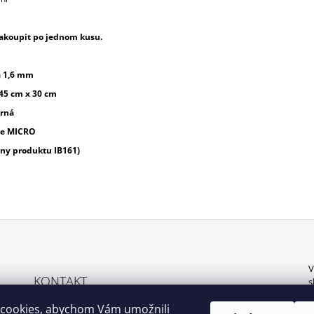
akoupit po jednom kusu.
a 1,6 mm
45 cm x 30 cm
erná
ce MICRO
otny produktu
IB161)
V
KONTAKT
s
z
cookies, abychom Vám umožnili
774 339 167; 606 147 352
p