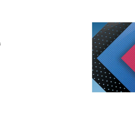
938 Kč
591 Kč
i