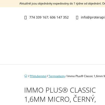
K
Přejít
Aktuálně jsou objednávky expedovány do 1 týdne od objednání. 
na
O
ZPĚT
ZPĚT
obsah
DO
DO
Š
OBCHODU
OBCHODU
774 339 167; 606 147 352
info@proterapi
Í
K
Domů
/
Příslušenství
/
Termoplasty
/
Immo Plus® Classic 1,6mm M
IMMO PLUS® CLASSIC
1,6MM MICRO, ČERNÝ,
NRX® MANEX RADIAL 2.0