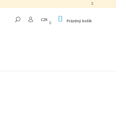
NÁKUPNÍ
HLEDAT
CZK
KOŠÍK
Prázdný košík
PŘIHLÁŠENÍ
Následující
UBLE 30 MM X 3,1 M