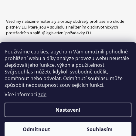
Facebook
Instagram
Všechny nabízené materiály a ortézy obdržely prohlášení o shodě
platné v EU, které jsou v souladu s nařízením o zdravotnických
prostředcích a splňují legislativní požadavky EU.
Používáme cookies, abychom Vám umožnili pohodlné
prohlížení webu a díky analýze provozu webu neustále
zlepšovali jeho funkce, výkon a použitelnost.
Svůj souhlas můžete kdykoli svobodně udělit,
odmítnout nebo odvolat. Odmítnutí souhlasu může
způsobit nedostupnost souvisejících funkcí.
Více informací
zde
.
Nastavení
Produktové poradenství
© 2026 PRO Terapii Ruky. Všechna práva
Vytvořil Shoptet
Aktuálně jsou objednávky expedovány do 1 týdne od objednání.
Odmítnout
Souhlasím
vyhrazena.
Upravit nastavení cookies
Omlouváme se za dočasné omezení a děkujeme za Vaši přízeň.