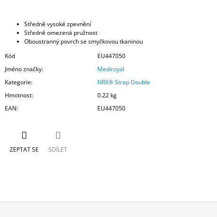
Středně vysoké zpevnění
Středně omezená pružnost
Oboustranný povrch se smyčkovou tkaninou
Kód
EU447050
Jméno značky
:
Mediroyal
Kategorie
:
NRX® Strap Double
Hmotnost
:
0.22 kg
EAN
:
EU447050
ZEPTAT SE
SDÍLET