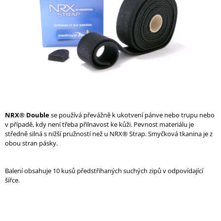
A
J
Í
T
?
HLEDAT
NRX® Double
se používá převážně k ukotvení pánve nebo trupu nebo
v případě, kdy není třeba přilnavost ke kůži. Pevnost materiálu je
středně silná s nižší pružností než u NRX® Strap. Smyčková tkanina je z
obou stran pásky.
D
O
Balení obsahuje 10 kusů předstřihaných suchých zipů v odpovídající
P
šířce.
O
R
U
Č
U