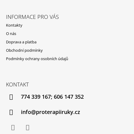
Z
Á
INFORMACE PRO VÁS
P
Kontakty
A
O nás
T
Doprava a platba
Í
Obchodní podmínky
Podmínky ochrany osobních údajů
KONTAKT
774 339 167; 606 147 352
info@proterapiiruky.cz