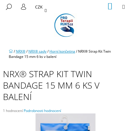
K
Přejít
NÁKUP
M
HLEDAT
CZK
na
KOŠÍK
O
PŘIHLÁŠENÍ
ZPĚT
ZPĚT
obsah
Š
Í
C
K
O
P
Domů
/
NRX®
/
NRX® sady
/
Horní končetina
/
NRX® Strap Kit Twin
O
Bandage 15 mm 6 ks v balení
T
Ř
NRX® STRAP KIT TWIN
E
BANDAGE 15 MM 6 KS V
B
U
BALENÍ
J
E
Průměrné
1 hodnocení
Podrobnosti hodnocení
T
hodnocení
E
produktu
je
N