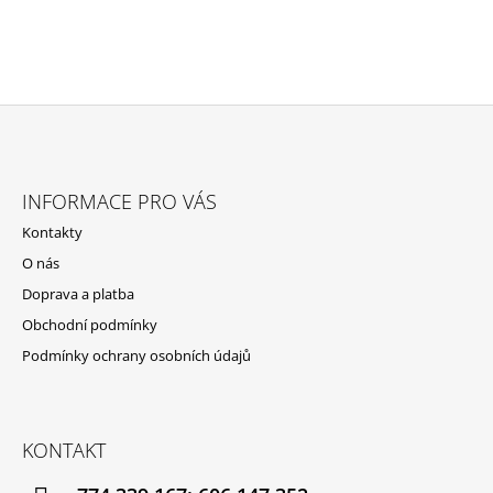
Z
Á
INFORMACE PRO VÁS
P
Kontakty
A
O nás
T
Doprava a platba
Í
Obchodní podmínky
Podmínky ochrany osobních údajů
KONTAKT