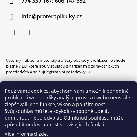
774 339 167; 606 147 352
info@proterapiiruky.cz
Facebook
Instagram
Všechny nabízené materiály a ortézy obdržely prohlášení o shodě
platné v EU, které jsou v souladu s nařízením o zdravotnických
prostředcích a splňují legislativní požadavky EU.
Používáme cookies, abychom Vám umožnili pohodlné
prohlížení webu a díky analýze provozu webu neustále
zlepšovali jeho funkce, výkon a použitelnost.
Svůj souhlas můžete kdykoli svobodně udělit,
odmítnout nebo odvolat. Odmítnutí souhlasu může
způsobit nedostupnost souvisejících funkcí.
Více informací
zde
.