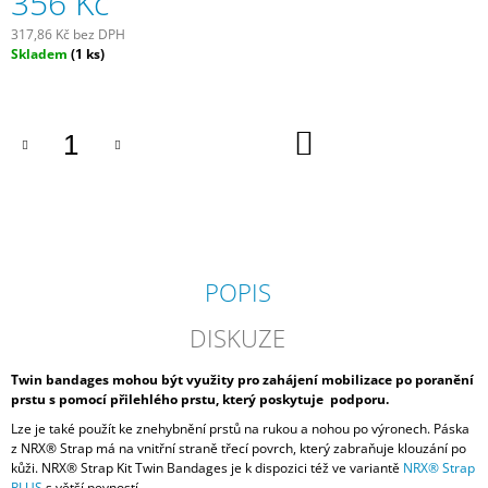
356 Kč
J
317,86 Kč bez DPH
E
Měrná
Skladem
(1 ks)
M
cena:
E
NRX®
DO
STRAP
KOŠÍKU
KIT
TWIN
BANDAGE
15
MM
6
KS
POPIS
V
BALENÍ
DISKUZE
356
Kč
Twin bandages mohou být využity pro zahájení mobilizace po poranění
prstu s pomocí přilehlého prstu, který poskytuje podporu.
Lze je také použít ke znehybnění prstů na rukou a nohou po výronech. Páska
z NRX® Strap má na vnitřní straně třecí povrch, který zabraňuje klouzání po
kůži. NRX® Strap Kit Twin Bandages je k dispozici též ve variantě
NRX® Strap
PLUS
s větší pevností.