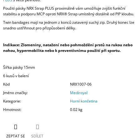
Použití pásky NRX Strap PLUS proximálně vám umožňuje zvýšit funkční
stabilitu a podporu MCP oproti NRX® Strap umístěný distálně od PIP kloubu.
Twin bandages mají na jednom z konců zatavený suchý zip. Druhý konec lze
snadno ustřihnout pro přizpůsobení délky.
Indikace: Zlomeniny, natažení nebo pohmoždění prstů na rukou nebo
nohou, hypermobilita nebo k preventivnímu použití při sportu.
Šířka pásky 15mm
6 kusů v balení
Kód
NRX1007-06
Jméno značky
:
Mediroyal
Kategorie
:
Horní končetina
Hmotnost
:
0.02 kg
ZEPTAT SE
SDÍLET