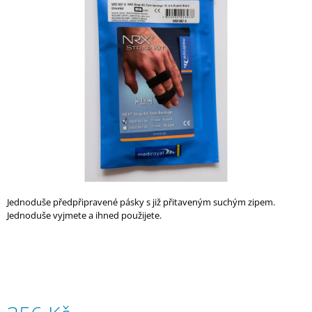
5,0
A
z
5
J
hvězdiček.
Í
T
?
HLEDAT
Jednoduše předpřipravené pásky s již přitaveným suchým zipem.
Jednoduše vyjmete a ihned použijete.
D
O
P
O
R
U
Č
U