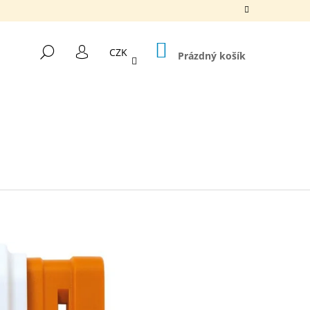
NÁKUPNÍ
HLEDAT
CZK
KOŠÍK
Prázdný košík
PŘIHLÁŠENÍ
Následující
UBLE 30 MM X 3,1 M