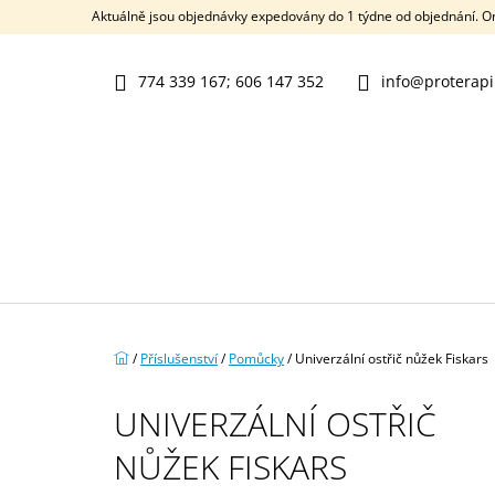
K
Přejít
Aktuálně jsou objednávky expedovány do 1 týdne od objednání. 
na
O
ZPĚT
ZPĚT
obsah
DO
DO
Š
OBCHODU
OBCHODU
774 339 167; 606 147 352
info@proterapi
Í
K
Domů
/
Příslušenství
/
Pomůcky
/
Univerzální ostřič nůžek Fiskars
UNIVERZÁLNÍ OSTŘIČ
NŮŽEK FISKARS
NRX® MANEX RADIAL 2.0