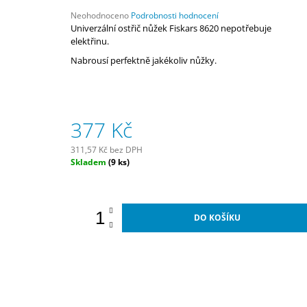
1 172 Kč
Průměrné
Neohodnoceno
Podrobnosti hodnocení
hodnocení
Univerzální ostřič nůžek Fiskars 8620 nepotřebuje
produktu
elektřinu.
je
Nabrousí perfektně jakékoliv nůžky.
0,0
z
5
hvězdiček.
377 Kč
311,57 Kč bez DPH
Měrná
Skladem
(9 ks)
cena:
DO KOŠÍKU