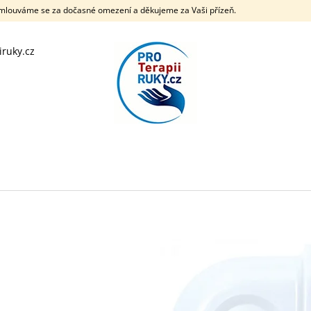
Omlouváme se za dočasné omezení a děkujeme za Vaši přízeň.
iruky.cz
CO POTŘEBUJETE NAJÍT?
HLEDAT
DOPORUČUJEME
SRX® STRAP 30 MM X 5 M
NRX® STRAP DO