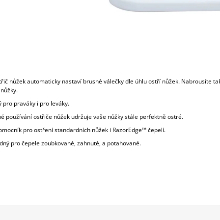
řič nůžek automaticky nastaví brusné válečky dle úhlu ostří nůžek. Nabrousíte ta
 nůžky.
 pro praváky i pro leváky.
é používání ostřiče nůžek udržuje vaše nůžky stále perfektně ostré.
pomocník pro ostření standardních nůžek i RazorEdge™ čepelí.
dný pro čepele zoubkované, zahnuté, a potahované.