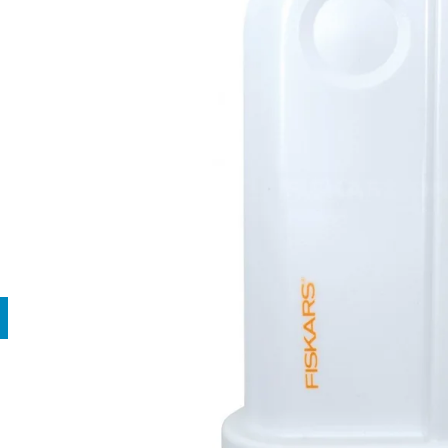
938 Kč
591 Kč