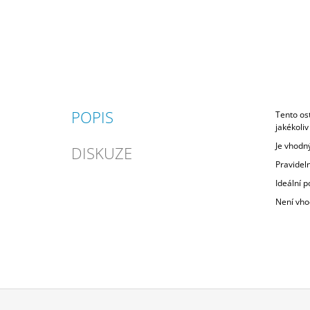
POPIS
Tento ost
jakékoliv
Je vhodný
DISKUZE
Pravideln
Ideální 
Není vho